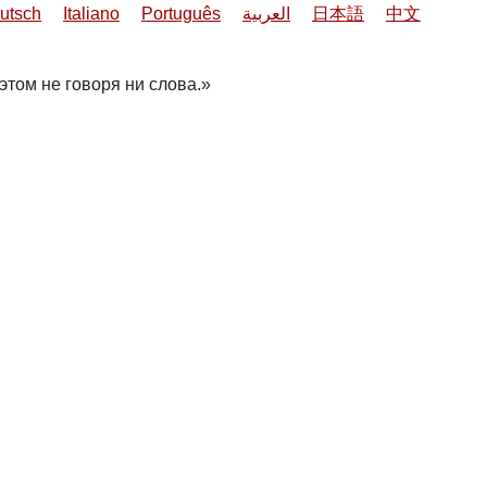
utsch
Italiano
Português
العربية
日本語
中文
этом не говоря ни слова.