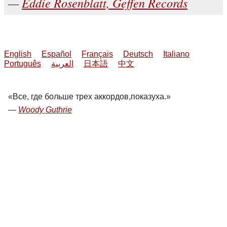
Eddie Rosenblatt, Geffen Records
English
Español
Français
Deutsch
Italiano
Português
العربية
日本語
中文
Все, где больше трех аккордов,показуха.
Woody Guthrie