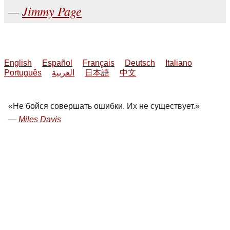
Jimmy Page
English
Español
Français
Deutsch
Italiano
Português
العربية
日本語
中文
Не бойся совершать ошибки. Их не существует.
Miles Davis