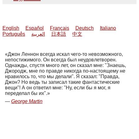
English
Español
Français
Deutsch
Italiano
Português
العربية
日本語
中文
Джон Леннон всегда искал чего-то невозможного,
непостижимого. Он всегда был неудовлетворен.
Однажды, спустя много лет, он сказал мне: "Знаешь,
Джородж, мне по правде никогда по-настоящему не
нравилось то, что мы делали". Я сказал: "Правда,
Джон? Но ведь ты записал такие фантастические
вещи"! А он ответил мне: "Ну, если бы я мог, я
переделал бы их".
George Martin