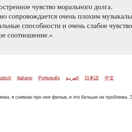
стренное чувство морального долга.
но сопровождается очень плохим музыкаль
ьные способности и очень слабое чувство 
ое соотношение.
utsch
Italiano
Português
العربية
日本語
中文
лема, я снимаю про нее фильм, и это больше не проблема. 