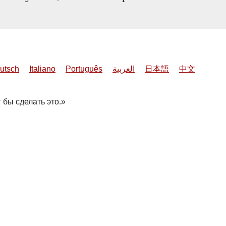
utsch
Italiano
Português
العربية
日本語
中文
 бы сделать это.