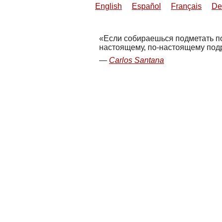
English
Español
Français
De
Если собираешься подметать пол
настоящему, по-настоящему подру
Carlos Santana