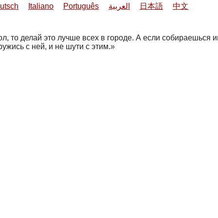
utsch
Italiano
Português
العربية
日本語
中文
, то делай это лучше всех в городе. А если собираешься игр
жись с ней, и не шути с этим.