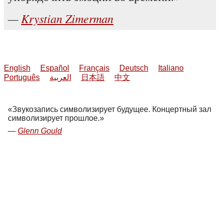
Krystian Zimerman
English
Español
Français
Deutsch
Italiano
Português
العربية
日本語
中文
Звукозапись символизирует будущее. Концертный зал
символизирует прошлое.
Glenn Gould