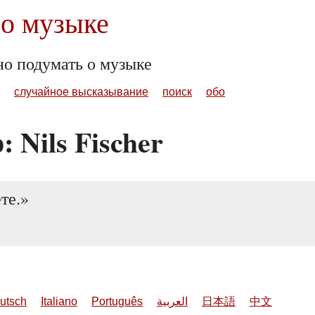
о музыке
но подумать о музыке
случайное высказывание
поиск
обо
 Nils Fischer
те.
utsch
Italiano
Português
العربية
日本語
中文