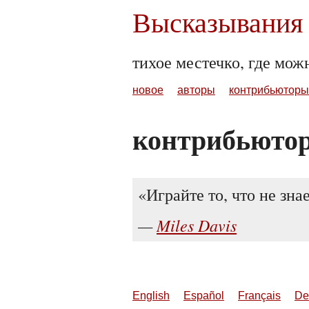
Высказывания 
тихое местечко, где мож
новое
авторы
контрибьюторы
контрибьютор:
Играйте то, что не знае
Miles Davis
English
Español
Français
De