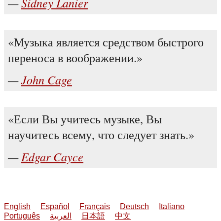
Sidney Lanier
Музыка является средством быстрого
переноса в воображении.
John Cage
Если Вы учитесь музыке, Вы
научитесь всему, что следует знать.
Edgar Cayce
English
Español
Français
Deutsch
Italiano
Português
العربية
日本語
中文