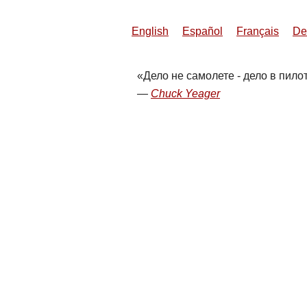
English
Español
Français
De
Дело не самолете - дело в пилот
Chuck Yeager