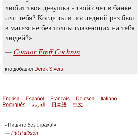
любит твоя девушка - твой счет в банке
или тебя? Когда ты в последний раз был
в магазине без толпы глазеющих на тебя
людей?
Connor Freff Cochran
кто добавил
Derek Sivers
English
Español
Français
Deutsch
Italiano
Português
العربية
日本語
中文
Пишите без страха!
Pat Pattison