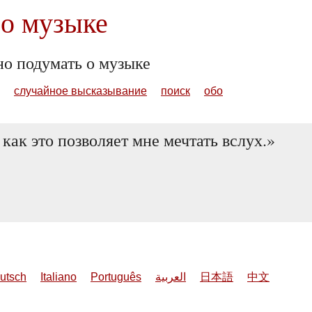
о музыке
но подумать о музыке
случайное высказывание
поиск
обо
 как это позволяет мне мечтать вслух.
utsch
Italiano
Português
العربية
日本語
中文