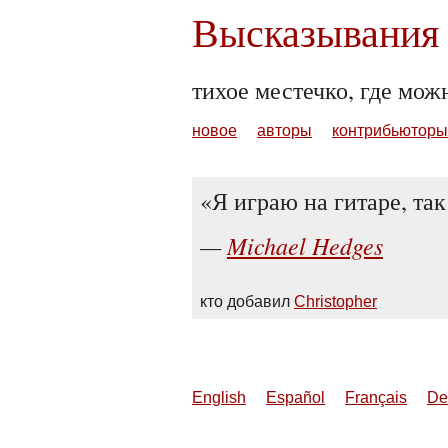
Высказывания 
тихое местечко, где мож
новое
авторы
контрибьюторы
Я играю на гитаре, так
Michael Hedges
кто добавил
Christopher
English
Español
Français
De