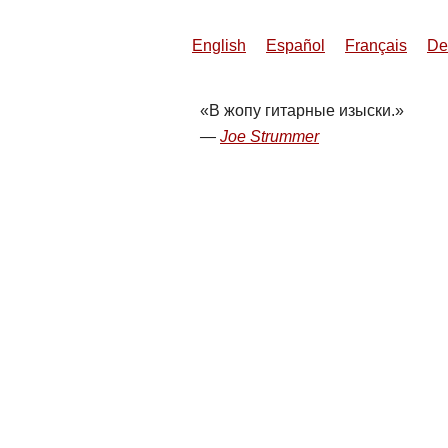
English
Español
Français
De
В жопу гитарные изыски.
Joe Strummer