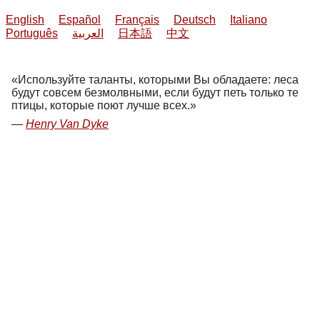
English
Español
Français
Deutsch
Italiano
Português
العربية
日本語
中文
Используйте таланты, которыми Вы обладаете: леса
будут совсем безмолвными, если будут петь только те
птицы, которые поют лучше всех.
Henry Van Dyke